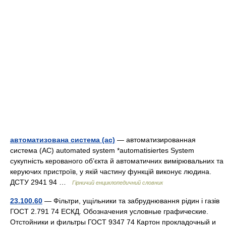
автоматизована система (ас)
— автоматизированная
система (АС) automated system *automatisiertes System
сукупність керованого об’єкта й автоматичних вимірювальних та
керуючих пристроїв, у якій частину функцій виконує людина.
ДСТУ 2941 94 …
Гірничий енциклопедичний словник
23.100.60
— Фільтри, ущільники та забруднювання рідин і газів
ГОСТ 2.791 74 ЕСКД. Обозначения условные графические.
Отстойники и фильтры ГОСТ 9347 74 Картон прокладочный и