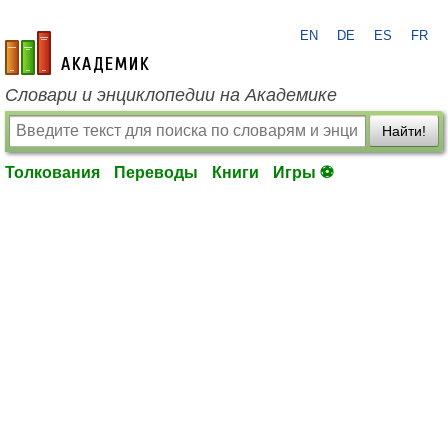
EN
DE
ES
FR
academic.ru
Словари и энциклопедии на Академике
Найти!
Толкования
Переводы
Книги
Игры ⚽